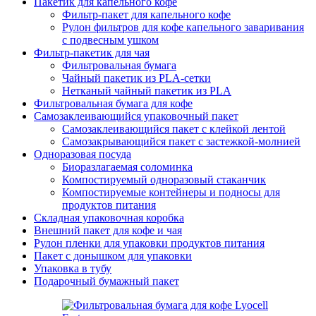
Пакетик для капельного кофе
Фильтр-пакет для капельного кофе
Рулон фильтров для кофе капельного заваривания
с подвесным ушком
Фильтр-пакетик для чая
Фильтровальная бумага
Чайный пакетик из PLA-сетки
Нетканый чайный пакетик из PLA
Фильтровальная бумага для кофе
Самозаклеивающийся упаковочный пакет
Самозаклеивающийся пакет с клейкой лентой
Самозакрывающийся пакет с застежкой-молнией
Одноразовая посуда
Биоразлагаемая соломинка
Компостируемый одноразовый стаканчик
Компостируемые контейнеры и подносы для
продуктов питания
Складная упаковочная коробка
Внешний пакет для кофе и чая
Рулон пленки для упаковки продуктов питания
Пакет с донышком для упаковки
Упаковка в тубу
Подарочный бумажный пакет