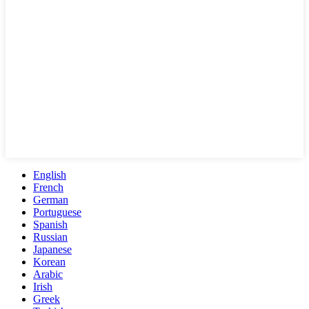
English
French
German
Portuguese
Spanish
Russian
Japanese
Korean
Arabic
Irish
Greek