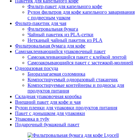
Пакетик для капельного кофе
Фильтр-пакет для капельного кофе
Рулон фильтров для кофе капельного заваривания
с подвесным ушком
Фильтр-пакетик для чая
Фильтровальная бумага
Чайный пакетик из PLA-сетки
Нетканый чайный пакетик из PLA
Фильтровальная бумага для кофе
Самозаклеивающийся упаковочный пакет
Самозаклеивающийся пакет с клейкой лентой
Самозакрывающийся пакет с застежкой-молнией
Одноразовая посуда
Биоразлагаемая соломинка
Компостируемый одноразовый стаканчик
Компостируемые контейнеры и подносы для
продуктов питания
Складная упаковочная коробка
Внешний пакет для кофе и чая
Рулон пленки для упаковки продуктов питания
Пакет с донышком для упаковки
Упаковка в тубу
Подарочный бумажный пакет