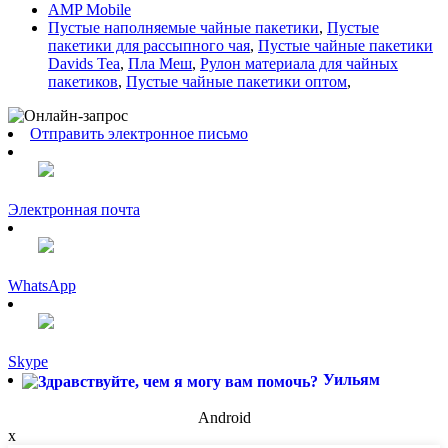
AMP Mobile
Пустые наполняемые чайные пакетики
,
Пустые
пакетики для рассыпного чая
,
Пустые чайные пакетики
Davids Tea
,
Пла Меш
,
Рулон материала для чайных
пакетиков
,
Пустые чайные пакетики оптом
,
Отправить электронное письмо
Электронная почта
WhatsApp
Skype
Уильям
Android
x