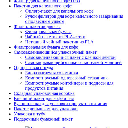
Фильтр для капельного кофе UFO
Пакетик для капельного кофе
Фильтр-пакет для капельного кофе
Рулон фильтров для кофе капельного заваривания
с подвесным ушком
Фильтр-пакетик для чая
Фильтровальная бумага
Чайный пакетик из PLA-сетки
Нетканый чайный пакетик из PLA
Фильтровальная бумага для кофе
Самозаклеивающийся упаковочный пакет
Самозаклеивающийся пакет с клейкой лентой
Самозакрывающийся пакет с застежкой-молнией
Одноразовая посуда
Биоразлагаемая соломинка
Компостируемый одноразовый стаканчик
Компостируемые контейнеры и подносы для
продуктов питания
Складная упаковочная коробка
Внешний пакет для кофе и чая
Рулон пленки для упаковки продуктов питания
Пакет с донышком для упаковки
Упаковка в тубу
Подарочный бумажный пакет